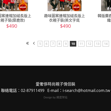
圖案連帽加絨長版上
趣味圖案連帽加絨長版上
韓版麋
衣親子裝(糜鹿款)
衣親子裝(英文字底
織
$490
$490
5
6
7
8
9
10
11
12
13
14
愛奢侈時尚親子情侶裝
聯絡電話：02-87911499 E-mail：i-search@hotmail.com.tw
Design by:維度架站