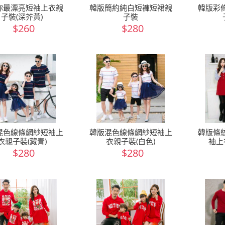
你最漂亮短袖上衣親
韓版簡約純白短褲短裙親
韓版彩
子裝(深芥黃)
子裝
$260
$280
混色線條網紗短袖上
韓版混色線條網紗短袖上
韓版條
衣親子裝(藏青)
衣親子裝(白色)
袖上
$280
$280