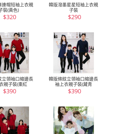
條連帽短袖上衣親
韓版潑墨星星短袖上衣親
子裝(黃色)
子裝
$320
$290
紋立領袖口縮邊長
韓版條紋立領袖口縮邊長
衣親子裝(棗紅
袖上衣親子裝(藏青
$390
$390