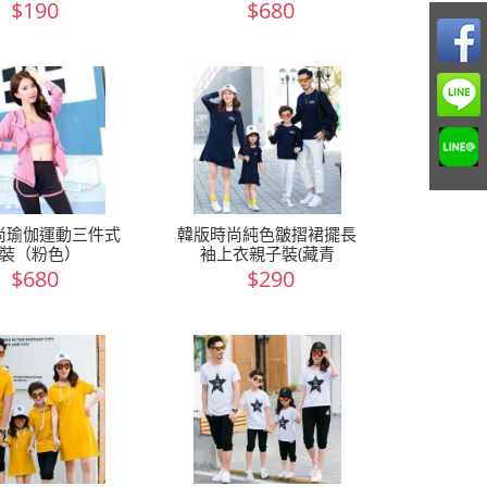
$190
$680
尚瑜伽運動三件式
韓版時尚純色皺摺裙擺長
裝（粉色）
袖上衣親子裝(藏青
$680
$290