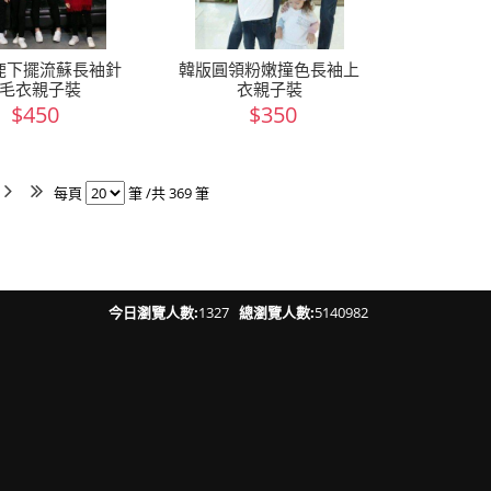
鹿下擺流蘇長袖針
韓版圓領粉嫩撞色長袖上
毛衣親子裝
衣親子裝
$450
$350
每頁
筆 /共 369 筆
今日瀏覽人數:
1327
總瀏覽人數:
5140982