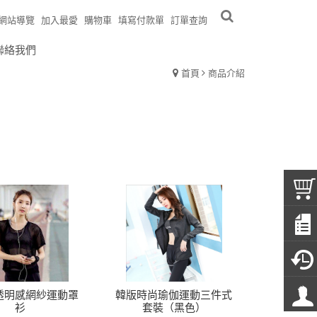
網站導覽
加入最愛
購物車
填寫付款單
訂單查詢
聯絡我們
首頁
商品介紹
透明感網紗運動罩
韓版時尚瑜伽運動三件式
衫
套裝（黑色）