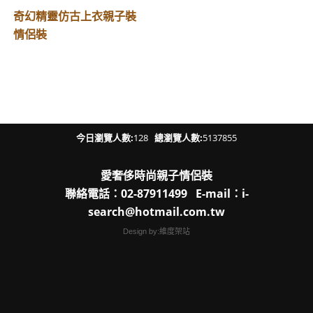
奇幻精靈仿古上衣親子裝
情侶裝
今日瀏覽人數:
128
總瀏覽人數:
5137855
愛奢侈時尚親子情侶裝
聯絡電話：02-87911499 E-mail：i-
search@hotmail.com.tw
Design by:維度架站