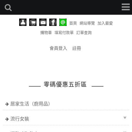
首頁
網站導覽
加入最愛
購物車
填寫付款單
訂單查詢
會員登入
註冊
零碼優惠五折區
居家生活（廚用品）
流行女裝