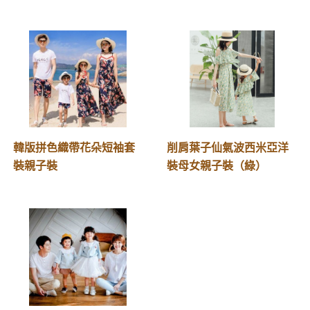
韓版拼色織帶花朵短袖套
削肩葉子仙氣波西米亞洋
裝親子裝
裝母女親子裝（綠）