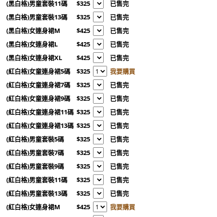
(黑白格)男童套裝11碼
$325
已售完
(黑白格)男童套裝13碼
$325
已售完
(黑白格)女連身裙M
$425
已售完
(黑白格)女連身裙L
$425
已售完
(黑白格)女連身裙XL
$425
已售完
(紅白格)女童連身裙5碼
$325
我要購買
(紅白格)女童連身裙7碼
$325
已售完
(紅白格)女童連身裙9碼
$325
已售完
(紅白格)女童連身裙11碼
$325
已售完
(紅白格)女童連身裙13碼
$325
已售完
(紅白格)男童套裝5碼
$325
已售完
(紅白格)男童套裝7碼
$325
已售完
(紅白格)男童套裝9碼
$325
已售完
(紅白格)男童套裝11碼
$325
已售完
(紅白格)男童套裝13碼
$325
已售完
(紅白格)女連身裙M
$425
我要購買