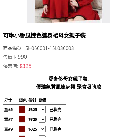
可琳小香風撞色連身裙母女親子裝
商品編號:15H060001-15L030003
990
售價:$
$325
優惠價:
愛奢侈母女親子裝,
優雅氣質風連身裙,聚會吸睛款
尺寸
顏色
價錢
數量
童#5
$325
已售完
童#7
$325
已售完
童#9
$325
已售完