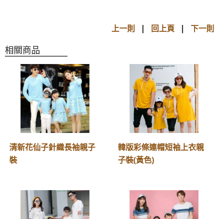
上一則
|
回上頁
|
下一則
相關商品
清新花仙子針織長袖親子
韓版彩條連帽短袖上衣親
裝
子裝(黃色)