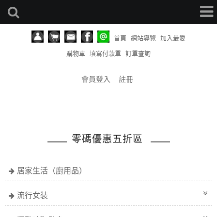
首頁
網站導覽
加入最愛
購物車
填寫付款單
訂單查詢
會員登入
註冊
零碼優惠五折區
居家生活（廚用品）
流行女裝