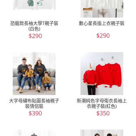
恐龍款長袖大學T親子裝
數心星長版上衣親子裝
(白色)
$290
$290
大字母繡布貼圖長袖親子
新潮純色字母衛衣長袖上
裝情侶裝
衣親子裝(紅色)
$390
$350