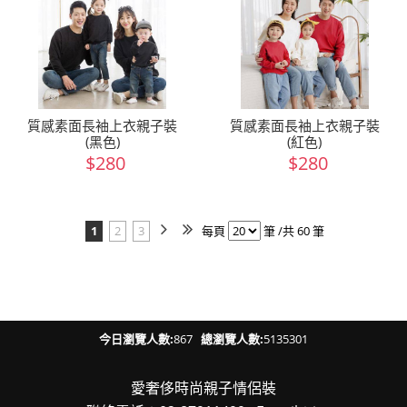
質感素面長袖上衣親子裝
質感素面長袖上衣親子裝
(黑色)
(紅色)
$280
$280
1
2
3
每頁
筆 /共 60 筆
今日瀏覽人數:
867
總瀏覽人數:
5135301
愛奢侈時尚親子情侶裝