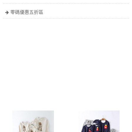
零碼優惠五折區