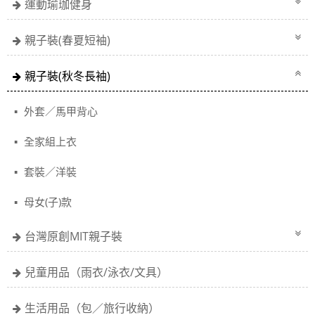
運動瑜珈健身
親子裝(春夏短袖)
親子裝(秋冬長袖)
外套／馬甲背心
全家組上衣
套裝／洋裝
母女(子)款
台灣原創MIT親子裝
兒童用品（雨衣/泳衣/文具）
生活用品（包／旅行收納）