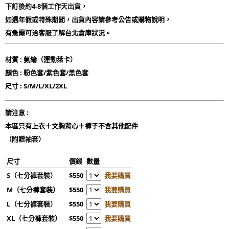
下訂後約4-8個工作天出貨，
如遇年假或特殊期間，出貨內容請參考公告或購物說明，
有急需可洽客服了解台北倉庫狀況。
材質 : 氨綸（運動萊卡）
顏色 : 粉色套/紫色套/黑色套
尺寸 : S/M/L/XL/2XL
請注意 :
本區只有上衣＋文胸背心＋褲子不含其他配件
（附贈袖套）
尺寸
價錢
數量
S（七分褲套裝）
$550
我要購買
M（七分褲套裝）
$550
我要購買
L（七分褲套裝）
$550
我要購買
XL（七分褲套裝）
$550
我要購買