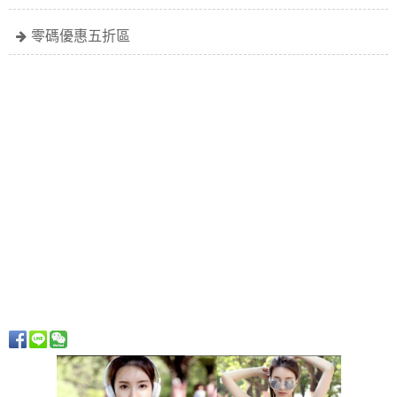
零碼優惠五折區