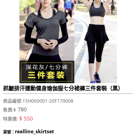
抓皺排汗運動健身瑜伽服七分裙褲三件套裝（黑）
商品編號:15H060001-20F170008
780
售價:$
$ 550
特惠價:
realline_skirtset
貨號：