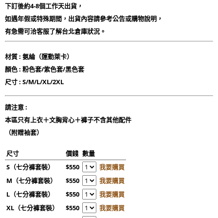
下訂後約4-8個工作天出貨，
如遇年假或特殊期間，出貨內容請參考公告或購物說明，
有急需可洽客服了解台北倉庫狀況。
材質 : 氨綸（運動萊卡）
顏色 : 粉色套/紫色套/黑色套
尺寸 : S/M/L/XL/2XL
請注意 :
本區只有上衣＋文胸背心＋褲子不含其他配件
​（附贈袖套）
尺寸
價錢
數量
S（七分褲套裝）
$550
我要購買
M（七分褲套裝）
$550
我要購買
L（七分褲套裝）
$550
我要購買
XL（七分褲套裝）
$550
我要購買