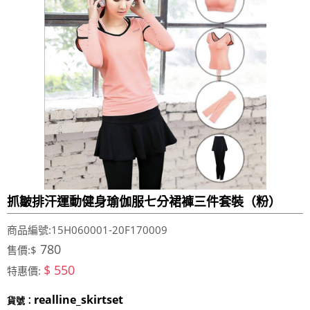
抓皺排汗運動健身瑜伽服七分裙褲三件套裝（粉）
商品編號:15H060001-20F170009
780
售價:$
$ 550
特惠價:
realline_skirtset
貨號：