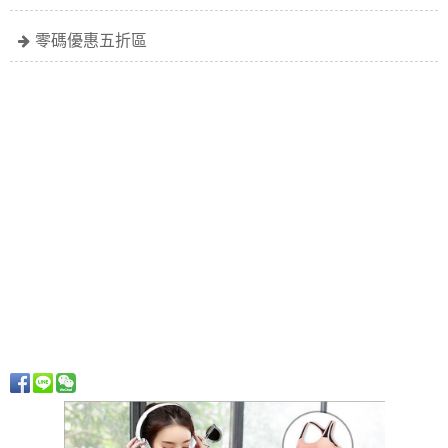
零碼優惠五折區